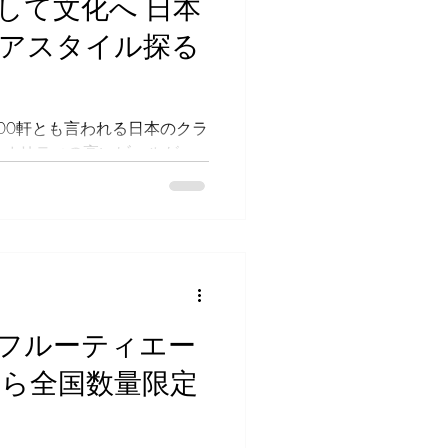
して文化へ 日本
秩父麦酒代表社員である丹広
アスタイル探る
話を聞きました。 「CRAFT
提示する、新しい場所の在り方 新
で1年以上の時間をかけて準
の過程は決して順風満帆なテ
000軒とも言われる日本のクラ
でした。彼らが最も慎重に検
クオリティの高いビールが
できたビールが造りづらくな
 2022年から「日本オリジナ
けているCRAFT BEER
いるトークセッション。第28
トビールのサブスクリプショ
モニ）」を運営するBrewtope
ストにお迎えしました。 無
視点と、流通・マーケットの
フルーティエー
での視点にはなかった「これ
ルシーン」の新たな輪郭が見
から全国数量限定
場の声から見える「日本らし
」をスタートして約6年。現在で
リーとお付き合いがあるという