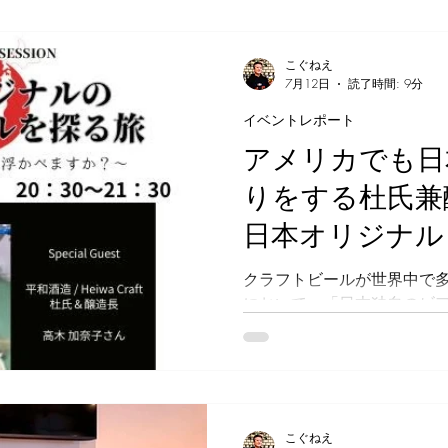
ド。2026年10月にビー
すが、元々の価格差から一
ています。“デイリービール
こぐねえ
「金麦」はブランドの価値
7月12日
読了時間: 9分
ビール類市場全体の活性化
イベントレポート
ています。 今回、「金麦」
アメリカでも日
は、従来よりも麦芽比率を
ることで、いずれも好評で
りをする杜氏兼
麦のうまみ・飲みごたえを
味を感じられる生ビールに
日本オリジナル
〈豊潤〉」てダイヤモンド
クション製法、銅炊き仕込
クラフトビールが世界中で
すことなく引き出しながら
において、「日本独自のビ
問いは、国内だけではなく
示しているテーマです。今回
インイベント「日本オリジ
Vol.29」では、平和酒造
ストに迎えました。プライ
こぐねえ
ないというCRAFT BEER 