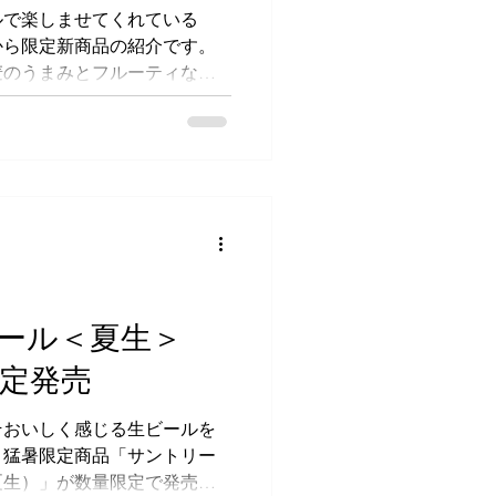
向けの定期便から始まったサ
ルで楽しませてくれている
小売・施設向けの事業、さら
から限定新商品の紹介です。
ギフトまで、クラフトビール
麦のうまみとフルーティな香
進化を遂げています。
ラタウブランホップとギャラ
プを一部使用し、上面発酵酵
は、白ぶどうやパッションフ
果実のような香りを引き出
使用することで、やさしく広
ールです。 缶体のパッケー
ーフをあしらうことで、東京
を訴求。またカラフルな背景
描いたデザインバーコード
ール＜夏生＞
ーティーエール＞」を通じて
を表現しています。 いつも、
限定発売
ていますが、「東京クラフ
ールにあることを知らせてく
そおいしく感じる生ビールを
います。今作もフルーティー
、猛暑限定商品「サントリー
にはたまらない仕上がりにな
夏生）」が数量限定で発売さ