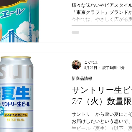
金澤さん。当初は一般家庭
様々な味わいやビアスタイ
ービスも、近年は飲食店・
「東京クラフト」ブランド
には企業のイベント利用や
今作では、やさしく広がる
の流通網を広げる活動へと
りが特長です。 中味は、ハ
クシーホップの2種類のホッ
母で醸造しています。香り
ルーツを思わせる、熟した
し、国産麦芽をふんだんに
がる麦のうまみも楽しめるビ
こぐねえ
5月21日
読了時間: 1分
ジは、東京の街並みのモチ
生まれのビールであること
新商品情報
色や、虹が出ている様子を
サントリー生ビ
で、「東京クラフト＜フル
届けたい“晴れやかな気分”
7/7（火）数量
ブログで紹介する時に書い
ト」は、多様な味わいがビ
サントリーから暑い夏にこ
れる素敵な商品だと思って
お届けしたいという思いで
なフレーバーのホップ好き
生ビール〈夏生〉（以下、