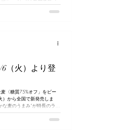
ブルーイング大阪醸造所 よ
ビアライズ）」がオープンし
ホーブルーイング（以下、ヤッホ
が大阪府泉佐野市のふるさと
時、「何で長野県のヤッホー
と納税返礼品？」と思い、関
それ以降、展開を気にしてい
野市が産業創出の核となる「#
して、ヤッホーと企業誘致と地
締結。「#ふるさと納税
0/6（火）より登
円の寄付金を背景に2022年1
大阪醸造所 よなよなビアラ
。 しかし、この計画はスム
麦〈糖質75%オフ」をビー
様々な理由が重なり総工費や
（火）から全国で新発売しま
開業時期が2022年10月と
かな麦のうまみ”が特長のラガ
延期に。紆余曲折あったものの、
026年10月13日（火）か
年1月に竣工して7月23日にオ
07年に新ジャンル（第3のビ
されてきた「金麦」ブラン