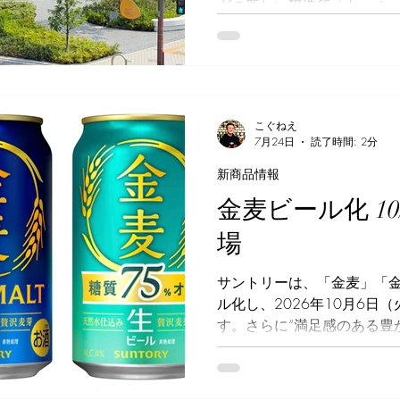
グの新しい醸造所「ヤッホー
なよなビアライズ（以下、
ました。 2017年、ヤッ
ー）の「よなよなエール」
納税の返礼品に採用された
が大阪府泉佐野市のふるさ
こぐねえ
心が湧いたのがはじまり。 
7月24日
読了時間: 2分
たところ、2021年に泉佐
新商品情報
ふるさと納税3.0」を開始
域活性に関する基本合意書を
金麦ビール化 1
3.0」で集まった総額約5億
場
月に「ヤッホーブルーイング
イズ」の事業化を決定します
サントリーは、「金麦」「金
ーズに進みませんでした。
ル化し、2026年10月6日
契約の見直しがあり、蒸溜所
す。さらに“満足感のある豊
2024年3月の2回に渡り
ービール「金麦〈豊潤〉」を2
2025年1月に着工、2026
ら全国で新発売します。 20
ープン
ール）として多くの人に愛