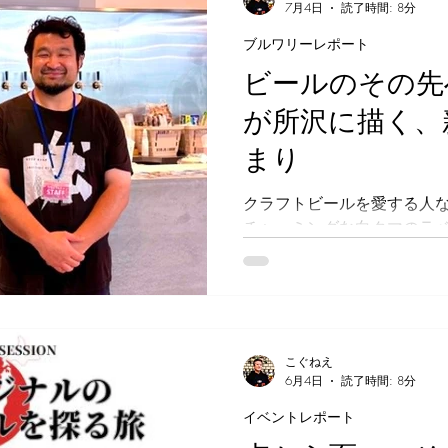
7月4日
読了時間: 8分
は、麹や酒粕といった日本
ブルワリーレポート
ビールへ昇華させるか、そ
評価されているかが、熱く深
ビールのその先
「酒粕」をビールに溶かす職
が所沢に描く、
は、谷さんが用意した平和
ェン」の話題からスタート
まり
副原料として使用されてお
ープな醸造技術の裏側へと進
クラフトビールを愛する人
によると、酒粕はビール造
チャーミングな白クマのラ
い素材の1つ」だと言います
ではないでしょうか。 秩父
り（上槽）の最終工程で清
自由な発想と遊び心で数々
てきた彼らが、今、新たな
「ところざわサクラタウン」
ープンした「CRAFT BEER
こぐねえ
の提供場所ではなく、造り
6月4日
読了時間: 8分
しい「ビール体験」を創り
イベントレポート
台を目指した場所です。 秩
彼らはこの場所で新たな旗