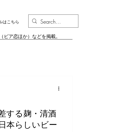
ルはこちら
組（ビア恋ほか）などを掲載。
り
業界情報
差する麹・清酒
日本らしいビー