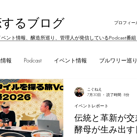
恋するブログ
プロフィー
ベント情報、醸造所巡り、管理人が発信しているPodcast番
品情報
Podcast
イベント情報
ブルワリー巡
旅日記
新店情報
日常の飲み歩き
ビール
こぐねえ
7月30日
読了時間: 8分
イベントレポート
ワリーレポート
伝統と革新が交
酵母が生み出す