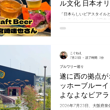
ル文化 日本オ
タイルを探る旅 Vo
「日本らしいビアスタイル
オンラインイベント「日本
探る旅」。第30回は、20
発展形として「和ノ麦酒祭2
トとして行われました。 今回
Craft Beerのヘッドブ
宮崎達也さん、そして本企
こぐねえ
えてトークセッションを展開
7月25日
読了時間: 5分
類のビールとフードのペア
ブルワリー巡り
らしさ」を追求しました。 
グの感想 今回の「和ノ麦酒
遂に西の拠点が
酵母」。日本古来の発酵素
ッホーブルーイ
なビールが数多く登場し、2
た手探り状態から、劇的な進
よなよなビアラ
響 -Sake Sour Ale W/ Arita
Beer × NOM CRAFT BRE
2026年7月23日、大阪府
アルコール度数：6% 酵母