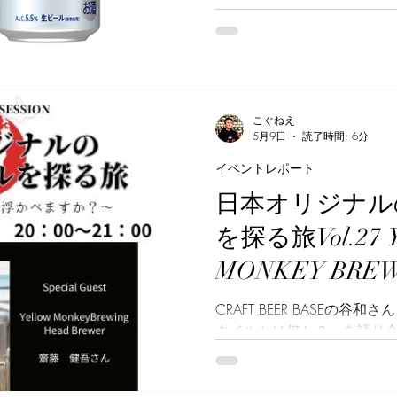
っているのではないかと期待し
れます。 「夏生」は、希少
イアホップを一部使用する
ことで、爽やかな香り立ちと
指した商品です。 缶体のパ
爽やかな青色の「夏生」と
アイコンをあしらうことで
こぐねえ
お届けしたい価値を表現した
5月9日
読了時間: 6分
のはあったと思いますが、
イベントレポート
ます。この夏、目を引く商
日本オリジナル
は、通常の「サントリー生
て違いを楽しみたいです。 
を探る旅Vol.27
る方は、カレンダーにチェ
ね。 サントリー生ビール〈
MONKEY BR
アルコール度数：5.5% 仕様：
ん
日：2026年7月7日（火）
CRAFT BEER BASEの
タイルとは何か？」を語り
ト「日本オリジナルのビアス
目となる今回は、神奈川県で
MONKEY BREWINGの