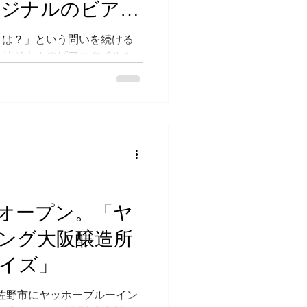
リジナルのビアス
l.30
とは？」という問いを続ける
オリジナルのビアスタイルを
24年に初開催されたイベントの
026」の会場でリアルイベン
は主催者であるCYORYO
ルワー・樋代卓矢さんとブルワーの
画の進行を務める谷さんを交
。イベントで提供された7種
リングを行いながら、「日本
7つのビール紹介とペアリン
祭2026」のテーマは「日本酒
オープン。「ヤ
材を活用したクリエイティブ
ング大阪醸造所
年前の第1回開催時に見られ
化を遂げていました。 ① 和
イズ」
gawa mikan（CYORYO Craft
WING） ビアスタイル：Sake Ale
泉佐野市にヤッホーブルーイン
：多酸性