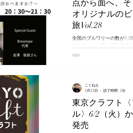
点から面へ、そ
据えているのでしょうか。
オリジナルのビ
大（たん こうだい）さんにお
BEER STAND ゆい」が
旅Vol.28
店舗は、構想からオープンま
備されました。しかし、そ
全国のブルワリーの数が1,
ナント入居ではありません
フトビール。日々個性的で
討したのは、「秩父で育ん
次々と生み出されています。
る」環境ではな
ルのビアスタイルを探る旅」を続
BASEの谷和さんと開催して
回目となる今回は、クラフ
ンサービス「Otomoni（オト
こぐねえ
株式会社の金澤俊昌さんをゲ
5月22日
読了時間: 2分
題のドキュメント 造り手の
東京クラフト〈
視点が交差したとき、今ま
からの日本のクラフトビー
ル〉6/2（火）
えてきました。 データと市
さ」の現在地 「Otomoni
発売
は全国500社以上のブルワ