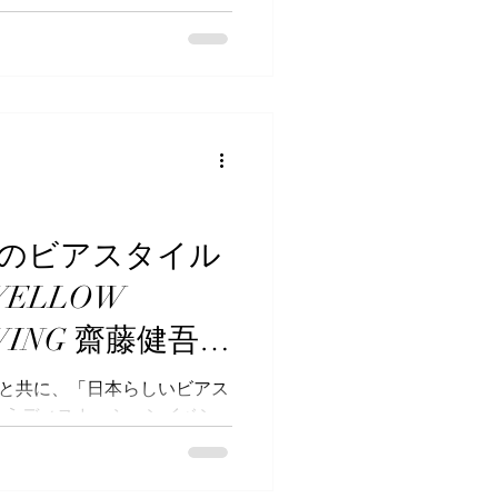
てしまいます。...
品種カリスタホップとサファ
とともに仕込条件を工夫する
、“スムースなのど通り”を目
ッケージは、白色を背景に、
いう商品名、「猛暑限定」の
、中味の特長や商品を通じて
と言います。 夏限定と言う
猛暑限定は初めて見たと思い
品になるのでしょうか。これ
のビアスタイル
ビール」と一緒に飲みくらべ
発売は7月7日（火）。気にな
 YELLOW
ックを入れておいてください
夏生〉商品概要 品目：ビール
EWING 齋藤健吾さ
350ml缶・500ml缶 発売
谷和さんと共に、「日本らしいビアス
合うディスカッションイベン
タイルを探る旅」。第27回
新たな挑戦を続けるYELLOW
齋藤健吾さんをゲストに迎え、そ