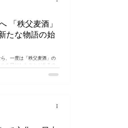
酒伝統の技法や素材をいかに
してその可能性が世界でどう
く語られました。 伝統素材
へ 「秩父麦酒」
人技と苦悩 イベントの冒頭
新たな物語の始
酒造の「デュンケルヴァイツ
。このビールには「酒粕」が
り、ここから話は一気にディ
んでいきました。 髙木さん
なら、一度は「秩父麦酒」の
りにおいて「最も扱いが難し
ベルを目にしたことがあるの
。酒粕とは本来、日本酒の搾
の豊かな自然の中で育まれ、
酒と
の個性的なビールを生み出し
挑戦を埼玉県所沢市にある
ではじめました。 ここにオ
 STAND ゆい」は、単なるビール
手と飲み手が交流し、全く新
出すための実験場であり、舞
父という原点から離れ、なぜ
を揚げ、一体どんな未来を見