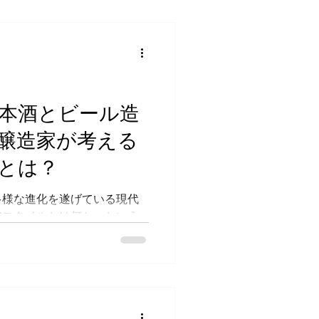
ル類の税率が一本化されるされま
定の価格差が残ると見込まれ
”の市場を創造するとともに、
をさらに磨いていくことで、
を目指していく事を打ち出し
「同〈糖質75％オフ〉」で
本酒とビール造
高め、ビール製法へと変更す
ある中味の骨格はそのまま、
醸造家が考える
強化するとともに、澄んだ後
仕上げています。また、「同
とは？
麦芽の一部使用、ダブルデコ
により麦の豊かな味わいを余
多様な進化を遂げている現代
、す
アスタイルとは何か」という
、海外の醸造家たちも関心を
で復活4回目を迎えたオンラ
ナルのビアスタイルを探る旅
の髙木加奈子さんを4年ぶりにゲ
ベートでもビールの話しかし
BASEの谷さんと髙木さん。今回