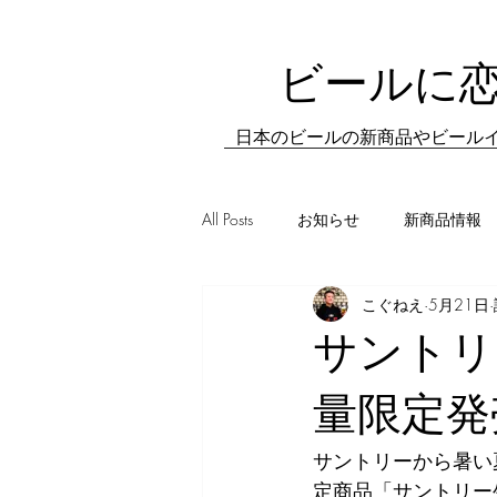
ビールに
日本のビールの新商品やビールイ
All Posts
お知らせ
新商品情報
こぐねえ
5月21日
新店情報
日常の飲み歩き
サントリ
量限定発
サントリーから暑い
定商品「サントリー