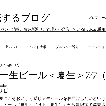
恋するブログ
プロフィー
ベント情報、醸造所巡り、管理人が発信しているPodcast番
Podcast
イベント情報
ブルワリー巡り
テイスティ
読了時間: 1分
ビール業界情報
イベントレポート
ブルワリーレポート
ー生ビール＜夏生＞7/7
売
夏にこそおいしく感じる生ビールをお届けしたいという
生ビール〈夏生〉（以下、夏生）」が数量限定で発売さ