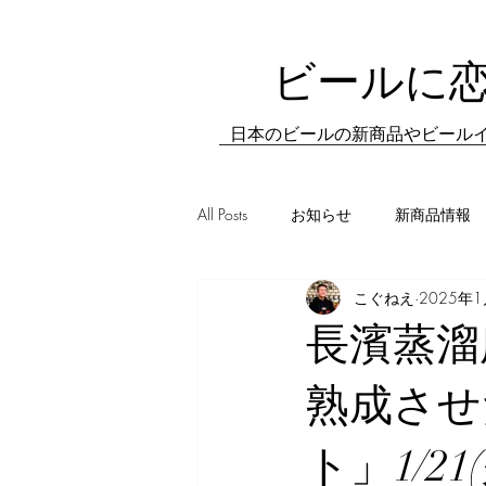
ビールに
日本のビールの新商品やビールイ
All Posts
お知らせ
新商品情報
こぐねえ
2025年
新店情報
日常の飲み歩き
長濱蒸溜
熟成させた
ト」1/2