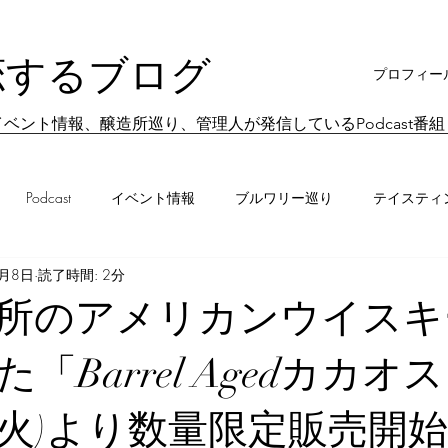
恋するブログ
プロフィー
ベント情報、醸造所巡り、管理人が発信しているPodcast番
Podcast
イベント情報
ブルワリー巡り
テイスティ
1月8日
読了時間: 2分
ビール業界情報
イベントレポート
ブルワリーレポート
所のアメリカンウイスキ
「Barrel Agedカカオ
1(火)より数量限定販売開始